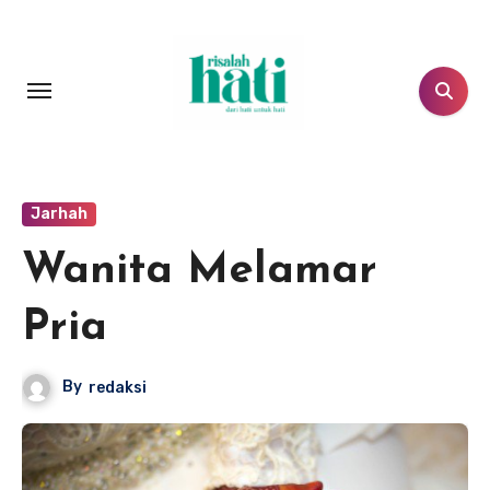
Lewati
ke
konten
Jarhah
Wanita Melamar
Pria
By
redaksi