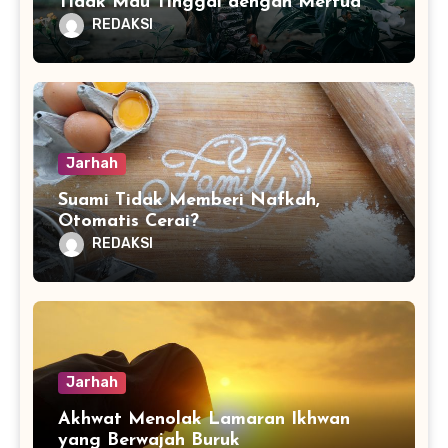
Tidak Mau Tinggal dengan Mertua
REDAKSI
Jarhah
Suami Tidak Memberi Nafkah,
Otomatis Cerai?
REDAKSI
Jarhah
Akhwat Menolak Lamaran Ikhwan
yang Berwajah Buruk