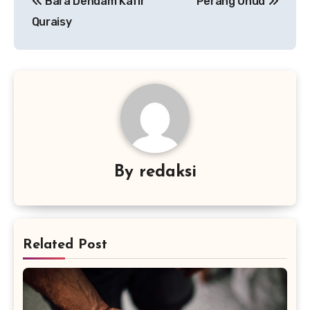
Bara Dendam Kafir
Perang Uhud
pos
Quraisy
By
redaksi
Related Post