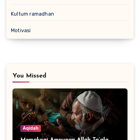
Kultum ramadhan
Motivasi
You Missed
Aqidah
Memaknai Ampunan Allah Ta’ala