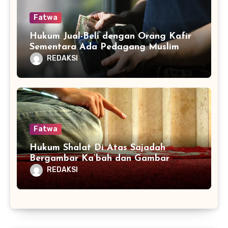
Fatwa
Hukum Jual-Beli dengan Orang Kafir
Sementara Ada Pedagang Muslim
REDAKSI
Fatwa
Hukum Shalat Di Atas Sajadah
Bergambar Ka’bah dan Gambar
Lainnya
REDAKSI