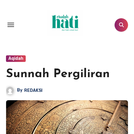
Lewati
ke
konten
Aqidah
Sunnah Pergiliran
By
REDAKSI