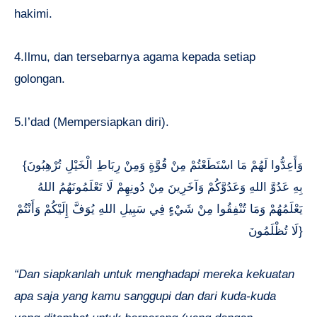
hakimi.
4.Ilmu, dan tersebarnya agama kepada setiap
golongan.
5.I’dad (Mempersiapkan diri).
{وَأَعِدُّوا لَهُمْ مَا اسْتَطَعْتُمْ مِنْ قُوَّةٍ وَمِنْ رِبَاطِ الْخَيْلِ تُرْهِبُونَ
بِهِ عَدُوَّ اللهِ وَعَدُوَّكُمْ وَآخَرِينَ مِنْ دُونِهِمْ لَا تَعْلَمُونَهُمُ اللهُ
يَعْلَمُهُمْ وَمَا تُنْفِقُوا مِنْ شَيْءٍ فِي سَبِيلِ اللهِ يُوَفَّ إِلَيْكُمْ وَأَنْتُمْ
لَا تُظْلَمُونَ}
“Dan siapkanlah untuk menghadapi mereka kekuatan
apa saja yang kamu sanggupi dan dari kuda-kuda