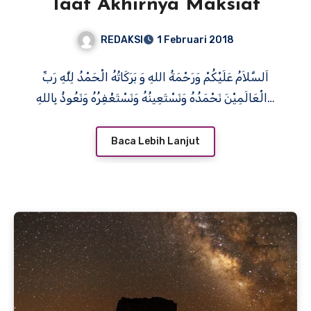
Taat Akhirnya Maksiat
REDAKSI
1 Februari 2018
اَلسَّلاَمُ عَلَيْكُمْ وَرَحْمَةُ اللهِ وَ بَرَكَاتُهُ الْحَمْدُ لِلَّهِ رَبِّ
الْعَالَمِيْنَ نَحْمَدُهُ وَنَسْتَعِينُهُ وَنَسْتَغْفِرُهُ وَنَعُوذُ بِاللهِ…
Baca Lebih Lanjut