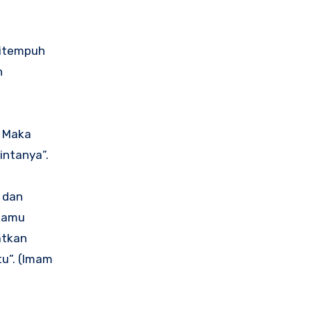
ditempuh
h
. Maka
intanya”.
 dan
 kamu
atkan
u”. (Imam