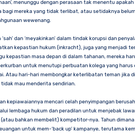
hinaan’, menunggu dengan perasaan tak menentu apakah
 bagi mereka yang tidak terlibat, atau setidaknya bel
alahgunaan wewenang.
ra ‘sah’ dan ‘meyakinkan’ dalam tindak korupsi dan peny
kan kepastian hukum (inkracht), juga yang menjadi te
gu kepastian masa depan di dalam tahanan, mereka har
i berkurban untuk menutupi perbuatan kolega yang harus 
artai. Atau hari-hari membongkar keterlibatan teman jika 
tidak mau menderita sendirian.
 dan kepiawaiannya mencari celah penyimpangan berusa
ui lembaga hukum dan peradilan untuk menjebak lawan 
a (atau bahkan membelit) kompetitor-nya. Tahun dimana
keuangan untuk mem-‘back up’ kampanye, terutama kem