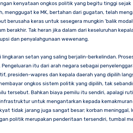
gan kenyataan ongkos politik yang begitu tinggi sejak
ih, menggugat ke MK, bertahan dari gugatan, telah men
sebut berusaha keras untuk sesegera mungkin ‘balik modal
erakhir. Tak heran jika dalam dari keseluruhan kepala
korupsi dan penyalahgunaan wewenang.
 lingkaran setan yang saling berjalin-berkelindan. Proses
Pengeluaran itu dari arah negara sebagai penyelenggara
tif, presiden-wapres dan kepala daerah yang dipilih lang
membayar ongkos sistem politik yang dipilih, tak seband
 tersebut. Bahkan biaya pemilu itu sendiri, apalagi rut
n infrastruktur untuk mengantarkan kepada kemakmuran 
kyat tidak jarang juga sangat besar; korban meninggal, l
gan politik merupakan penderitaan tersendiri, tumbal m