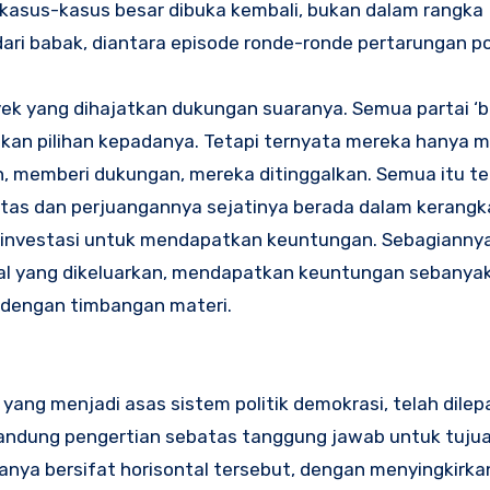
a kasus-kasus besar dibuka kembali, bukan dalam rangka
ri babak, diantara episode ronde-ronde pertarungan poli
yek yang dihajatkan dukungan suaranya. Semua partai ‘
an pilihan kepadanya. Tetapi ternyata mereka hanya 
n, memberi dukungan, mereka ditinggalkan. Semua itu te
ivitas dan perjuangannya sejatinya berada dalam kerangka
 atau investasi untuk mendapatkan keuntungan. Sebagiann
l yang dikeluarkan, mendapatkan keuntungan sebanya
dengan timbangan materi.
yang menjadi asas sistem politik demokrasi, telah dilep
andung pengertian sebatas tanggung jawab untuk tuju
nya bersifat horisontal tersebut, dengan menyingkirka