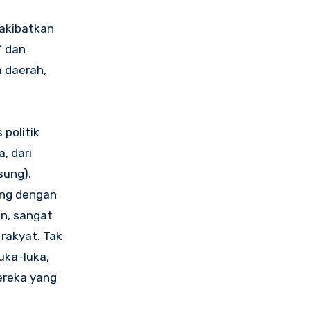
gakibatkan
’ dan
 daerah,
 politik
, dari
sung).
ing dengan
in, sangat
rakyat. Tak
uka-luka,
ereka yang