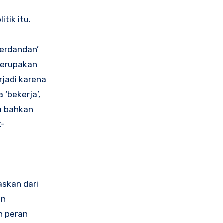
tik itu.
berdandan’
merupakan
rjadi karena
 ‘bekerja’,
ya bahkan
k-
askan dari
an
n peran