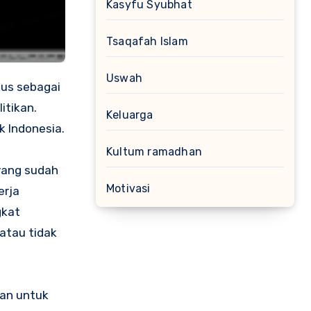
Kasyfu Syubhat
Tsaqafah Islam
Uswah
itikan.
Keluarga
k Indonesia.
Kultum ramadhan
yang sudah
Motivasi
erja
gkat
 atau tidak
han untuk