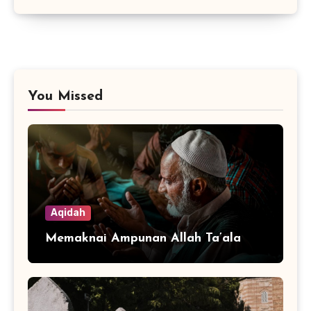
You Missed
Aqidah
Memaknai Ampunan Allah Ta’ala