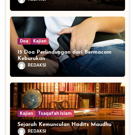
Doa
Kajian
15 Doa Perlindungan dari Bermacam
Keburukan
REDAKSI
Kajian
Tsaqafah Islam
Sejarah Kemunculan Hadits Maudhu’
REDAKSI