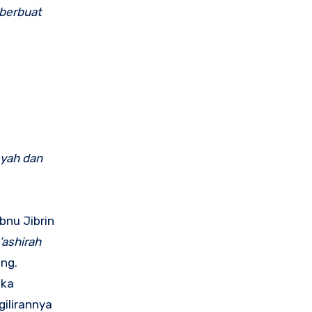
 berbuat
isyah dan
bnu Jibrin
u’ashirah
ang.
aka
ilirannya