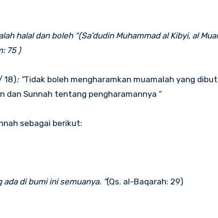
ah halal dan boleh “(Sa’dudin Muhammad al Kibyi, al Mua
: 75 )
/ 18)
: “
Tidak boleh mengharamkan muamalah yang dibu
ur’an dan Sunnah tentang pengharamannya “
nnah sebagai berikut:
ada di bumi ini semuanya. “
(Qs. al-Baqarah: 29)