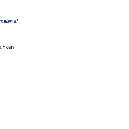
malah al
tuhkan