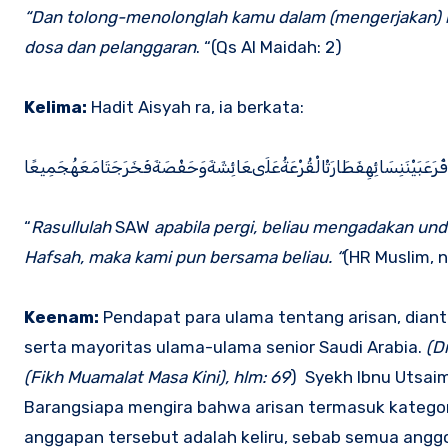
“
Dan tolong-menolonglah kamu dalam (mengerjakan) k
dosa dan pelanggaran
. “(Qs Al Maidah: 2)
Kelima:
Hadit Aisyah ra, ia berkata:
َأَقْرَعَبَيْنَنِسَائِهِفَطَارَتْالْقُرْعَةُعَلَىعَائِشَةَوَحَفْصَةَفَخَرَجَتَامَعَهُجَمِيعًا
“
Rasullulah
SAW
apabila pergi, beliau mengadakan undian
Hafsah, maka kami pun bersama beliau. “
(HR Muslim, 
Keenam:
Pendapat para ulama tentang arisan, diant
serta mayoritas ulama-ulama senior Saudi Arabia.
(D
(Fikh Muamalat Masa Kini), hlm: 69
) Syekh Ibnu Utsaim
Barangsiapa mengira bahwa arisan termasuk kateg
anggapan tersebut adalah keliru, sebab semua angg