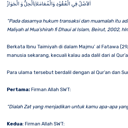
اَلأَصْلُ فِي الْعُقُوْدِ وَالْمُعَامَلاَتِاَلْحِلُّ وَ الْجَوَازُ
“Pada dasarnya hukum transaksi dan muamalah itu adal
Maliyah al Mua’shirah fi Dhaui al Islam,
Beirut
, 2002, hlm
Berkata Ibnu Taimiyah di dalam Majmu’ al Fatawa (29
manusia sekarang, kecuali kalau ada dalil dari al Q
Para ulama tersebut berdalil dengan al Qur’an dan Su
Pertama:
Firman Allah SWT:
“Dialah Zat yang menjadikan untuk kamu apa-apa yang 
Kedua
: Firman Allah SWT: