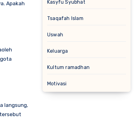
Kasyfu Syubhat
ya. Apakah
Tsaqafah Islam
Uswah
aoleh
Keluarga
ggota
Kultum ramadhan
Motivasi
a langsung,
tersebut