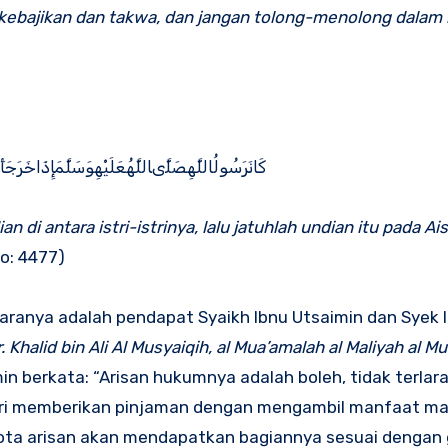
ebajikan dan takwa, dan jangan tolong-menolong dalam
كَانَرَسُولُاللَّهِصَلَّىاللَّهُعَلَيْهِوَسَلَّمَإِذَاخَرَج
 di antara istri-istrinya, lalu jatuhlah undian itu pada A
no: 4477)
aranya adalah pendapat Syaikh Ibnu Utsaimin dan Syek I
r. Khalid bin Ali Al Musyaiqih, al Mua’amalah al Maliyah al M
in berkata: “Arisan hukumnya adalah boleh, tidak terlar
ori memberikan pinjaman dengan mengambil manfaat m
ota arisan akan mendapatkan bagiannya sesuai dengan g