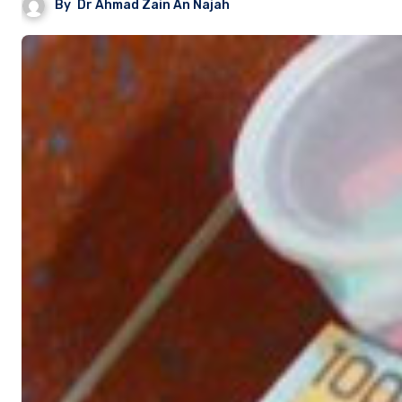
By
Dr Ahmad Zain An Najah