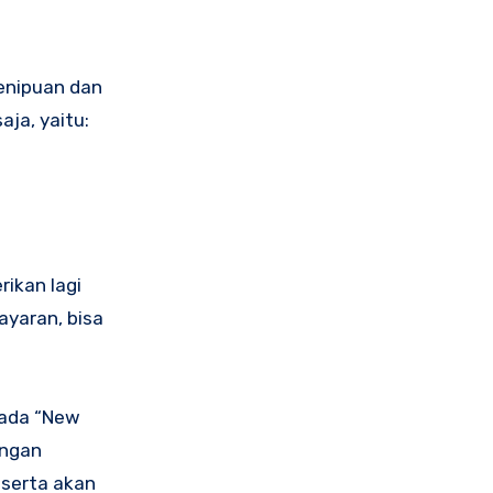
enipuan dan
ja, yaitu:
rikan lagi
ayaran, bisa
pada “New
engan
eserta akan