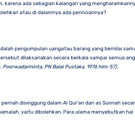
am, karena ada sebagian kalangan yang mengharamkann
olehkan atau di dalamnya ada perinciannya?
adalah pengumpulan uangatau barang yang bernilai sam
n tersebut dilaksanakan secara berkala sampai semua an
Poerwadarminta, PN Balai Pustaka, 1976 hlm: 57).
ernah disinggung dalam Al Qur’an dan as Sunnah secar
malah, yaitu dibolehkan. Para ulama menyebutkan hal 