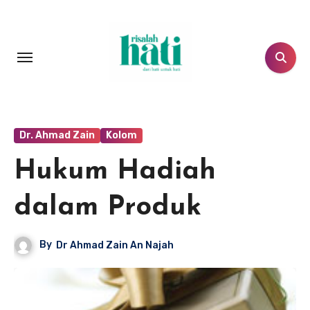
Lewati
ke
konten
Dr. Ahmad Zain
Kolom
Hukum Hadiah
dalam Produk
By
Dr Ahmad Zain An Najah