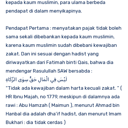
kepada kaum muslimin, para ulama berbeda
pendapat di dalam menyikapinya.
Pendapat Pertama : menyatakan pajak tidak boleh
sama sekali dibebankan kepada kaum muslimin,
karena kaum muslimin sudah dibebani kewajiban
zakat. Dan ini sesuai dengan hadist yang
diriwayatkan dari Fatimah binti Qais, bahwa dia
mendengar Rasulullah SAW bersabda :
لَيْسَ فِي الْمَالِ حَقٌّ سِوَى الزَّكَاةِ
“Tidak ada kewajiban dalam harta kecuali zakat. ” (
HR Ibnu Majah, no 1779, meskipun di dalamnya ada
rawi : Abu Hamzah ( Maimun ), menurut Ahmad bin
Hanbal dia adalah dha’if hadist, dan menurut Imam
Bukhari : dia tidak cerdas )