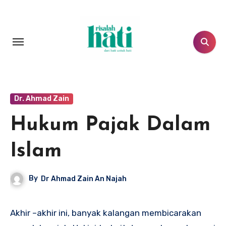
Lewati
ke
konten
Dr. Ahmad Zain
Hukum Pajak Dalam
Islam
By
Dr Ahmad Zain An Najah
Akhir –akhir ini, banyak kalangan membicarakan