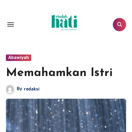
Lewati
ke
konten
Abawiyah
Memahamkan Istri
By
redaksi