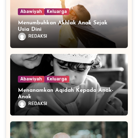
Abawiyah
Keluarga
Menumbuhkan Akhlak Anak Sejak
Usia Dini
REDAKSI
Abawiyah
Keluarga
Menanamkan Aqidah Kepada Anak-
Anak
REDAKSI