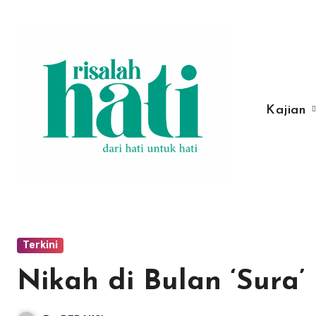
Lewati
ke
konten
Kajian
Terkini
Nikah di Bulan ‘Sura’