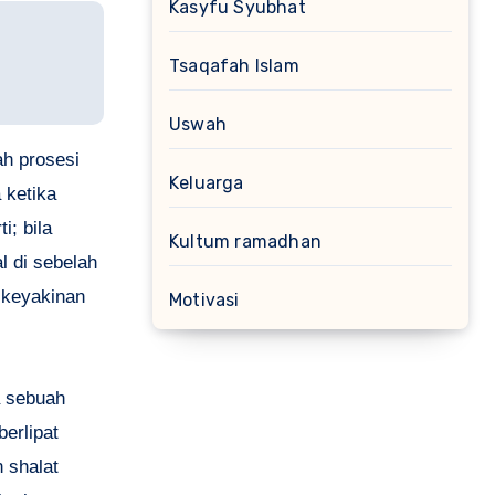
Kasyfu Syubhat
Tsaqafah Islam
Uswah
ah prosesi
Keluarga
 ketika
; bila
Kultum ramadhan
l di sebelah
 keyakinan
Motivasi
a sebuah
erlipat
 shalat