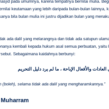
asjid pada umumnya, karena tempatnya bernilai mulia. Begi
nilai keutamaan yang lebih daripada bulan-bulan lainnya, 
nya bila bulan mulia ini justru dijadikan bulan yang menak
ak ada dalil yang melarangnya dan tidak ada satupun ulam
enanya kembali kepada hukum asal semua perbuatan, yaitu 
rsebut. Sebagaimana kaidahnya berbunyi:
لعادات والأفعال الإباحة ، ما لم يرد دليل التحريم
 (boleh), selama tidak ada dalil yang mengharamkannya.”
n Muharram