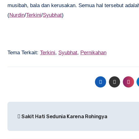
musibah, bala dan kerusakan. Semua hal tersebut adalah 
(
Nurdin
/
Terkini
/
Syubhat
)
Tema Terkait:
Terkini
,
Syubhat
,
Pernikahan
Navigasi
Sakit Hati Sedunia Karena Rohingya
pos