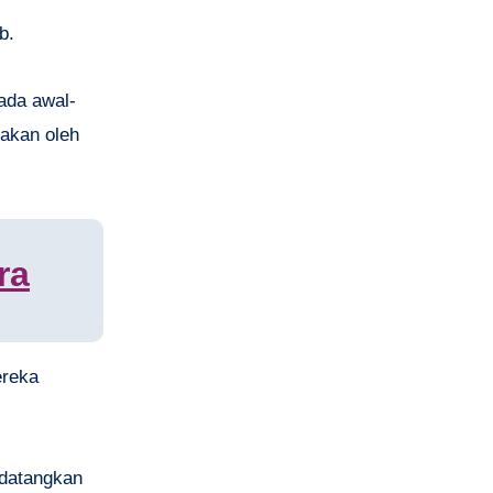
b.
pada awal-
takan oleh
ra
ereka
ndatangkan