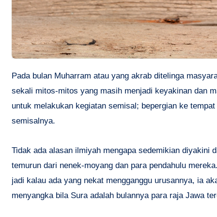
Pada bulan Muharram atau yang akrab ditelinga masyarakat Indonesia terutama Jawa dengan sebutan Sura kali ini, banyak
sekali mitos-mitos yang masih menjadi keyakinan dan m
untuk melakukan kegiatan semisal; bepergian ke tempa
semisalnya.
Tidak ada alasan ilmiyah mengapa sedemikian diyakini da
temurun dari nenek-moyang dan para pendahulu mereka
jadi kalau ada yang nekat mengganggu urusannya, ia a
menyangka bila Sura adalah bulannya para raja Jawa terd