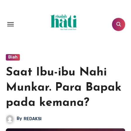
Lewati
ke
konten
Biah
Saat Ibu-ibu Nahi
Munkar. Para Bapak
pada kemana?
By
REDAKSI