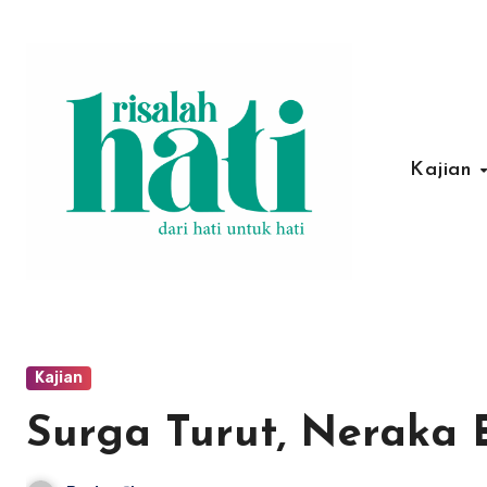
Lewati
ke
konten
Kajian
Kajian
Surga Turut, Neraka