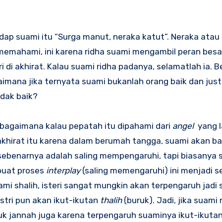
dap suami itu “Surga manut, neraka katut”. Neraka atau s
memahami, ini karena ridha suami mengambil peran besa
di akhirat. Kalau suami ridha padanya, selamatlah ia. B
imana jika ternyata suami bukanlah orang baik dan justr
idak baik?
agaimana kalau pepatah itu dipahami dari
angel
yang l
 akhirat itu karena dalam berumah tangga, suami akan b
 sebenarnya adalah saling mempengaruhi, tapi biasanya 
buat proses
interplay
(saling memengaruhi) ini menjadi 
ami shalih, isteri sangat mungkin akan terpengaruh jadi 
stri pun akan ikut-ikutan
thalih
(buruk). Jadi, jika suami
suk jannah juga karena terpengaruh suaminya ikut-ikuta