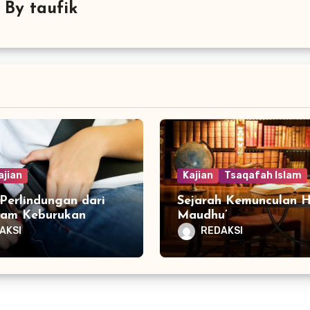
By
taufik
ajian
Kajian
Tsaqafah Islam
Perlindungan dari
Sejarah Kemunculan H
am Keburukan
Maudhu’
AKSI
REDAKSI