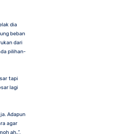
lak dia
gung beban
rukan dari
da pilihan-
sar tapi
sar lagi
aja. Adapun
ra agar
oh ah..”.