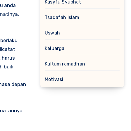
Kasyfu Syubhat
lu anda
kmatinya.
Tsaqafah Islam
Uswah
 berlaku
Keluarga
dicatat
k harus
Kultum ramadhan
h baik.
Motivasi
i masa depan
buatannya