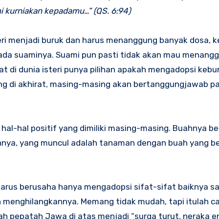
mi kurniakan kepadamu…” (QS. 6:94)
eri menjadi buruk dan harus menanggung banyak dosa, ke
 pada suaminya. Suami pun pasti tidak akan mau menang
saat di dunia isteri punya pilihan apakah mengadopsi kebu
g di akhirat, masing-masing akan bertanggungjawab pa
hal-hal positif yang dimiliki masing-masing. Buahnya be
nnya, yang muncul adalah tanaman dengan buah yang be
harus berusaha hanya mengadopsi sifat-sifat baiknya s
h menghilangkannya. Memang tidak mudah, tapi itulah ca
ah pepatah Jawa di atas menjadi “surga turut, neraka em