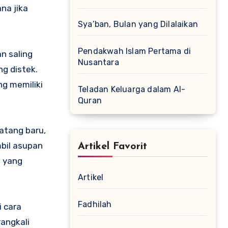
na jika
Sya’ban, Bulan yang Dilalaikan
Pendakwah Islam Pertama di
n saling
Nusantara
g distek.
g memiliki
Teladan Keluarga dalam Al-
Quran
atang baru,
bil asupan
Artikel Favorit
a yang
Artikel
Fadhilah
i cara
rangkali