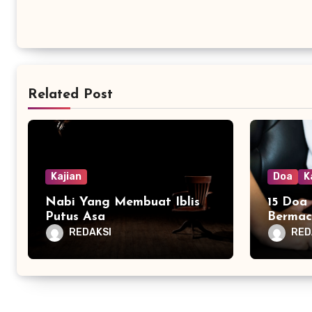
Related Post
Kajian
Doa
K
Nabi Yang Membuat Iblis
15 Doa 
Putus Asa
Bermac
REDAKSI
RED