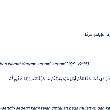
ْمَ الْقِيَامَةِ فَرْدًا
ri kiamat dengan sendiri-sendiri.” (QS. 19:95)
فُرَادَى كَمَا خَلَقْنَاكُمْ أَوَّلَ مَرَّةٍ وَتَرَكْتُمْ مَا خَوَّلْنَاكُمْ وَرَاءَ ظُهُورِكُمْ
endiri seperti kami telah ciptakan pada mulanya, dan k