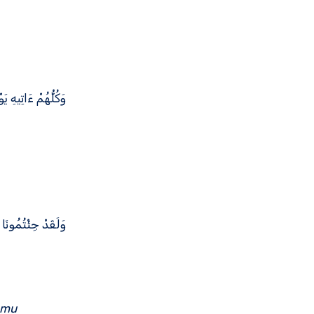
وَكُلُّهُمْ ءَاتِيهِ يَو
وَلَقَدْ جِئْتُمُونَا 
amu