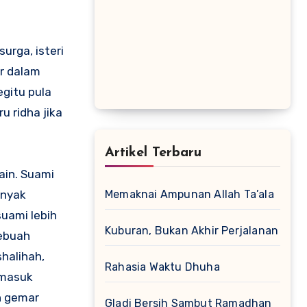
urga, isteri
r dalam
egitu pula
u ridha jika
Artikel Terbaru
ain. Suami
anyak
Memaknai Ampunan Allah Ta’ala
suami lebih
Kuburan, Bukan Akhir Perjalanan
sebuah
shalihah,
Rahasia Waktu Dhuha
 masuk
n gemar
Gladi Bersih Sambut Ramadhan