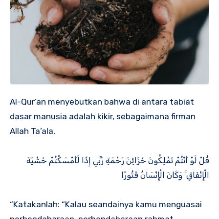
Al-Qur’an menyebutkan bahwa di antara tabiat
dasar manusia adalah kikir, sebagaimana firman
Allah Ta’ala,
قُلْ لَوْ أَنْتُمْ تَمْلِكُونَ خَزَائِنَ رَحْمَةِ رَبِّي إِذًا لَأَمْسَكْتُمْ خَشْيَةَ
الْإِنْفَاقِ ۚ وَكَانَ الْإِنْسَانُ قَتُورًا
“Katakanlah: “Kalau seandainya kamu menguasai