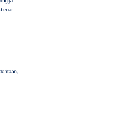
hingga
-benar
eritaan,