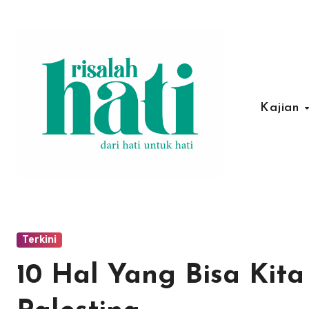
Lewati
ke
konten
Kajian
Terkini
10 Hal Yang Bisa Ki