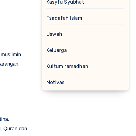
Kasyfu Syubhat
Tsaqafah Islam
Uswah
Keluarga
 muslimin
larangan.
Kultum ramadhan
Motivasi
ina.
al-Quran dan