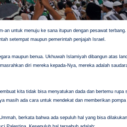
ntah setempat maupun pemerintah penjajah Israel.
negara maupun benua. Ukhuwah Islamiyah dibangun atas lan
masrahkan diri mereka kepada-Nya, mereka adalah saudara
membuat kita tidak bisa menyatukan dada dan bertemu rupa 
knya masih ada cara untuk mendekat dan memberikan pompa
ul Ummah, berkata bahwa ada sepuluh hal yang bisa dilakukan
ci Palestina. Kesepuluh hal tersebuh adalah;