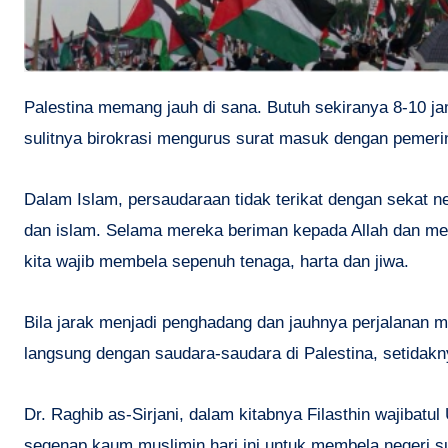
Palestina memang jauh di sana. Butuh sekiranya 8-10 jam-an untuk menuju ke sana itupun dengan pesawat terbang. Belum lagi
sulitnya birokrasi mengurus surat masuk dengan pemeri
Dalam Islam, persaudaraan tidak terikat dengan sekat 
dan islam. Selama mereka beriman kepada Allah dan me
kita wajib membela sepenuh tenaga, harta dan jiwa.
Bila jarak menjadi penghadang dan jauhnya perjalanan 
langsung dengan saudara-saudara di Palestina, setida
Dr. Raghib as-Sirjani, dalam kitabnya Filasthin wajibat
segenap kaum muslimin hari ini untuk membela negeri su