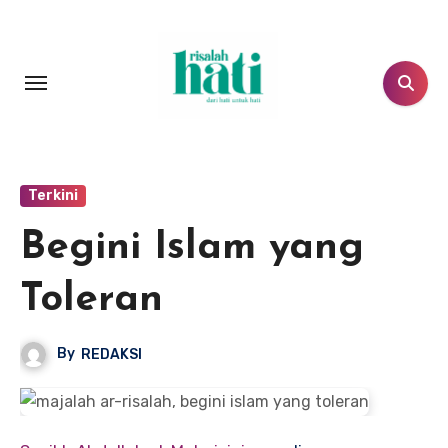
Lewati
ke
konten
Terkini
Begini Islam yang
Toleran
By
REDAKSI