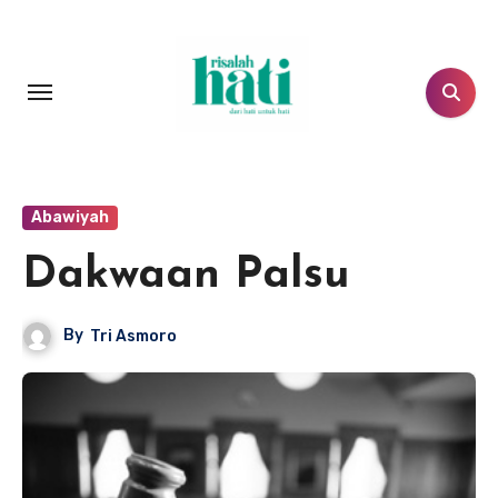
Lewati
ke
konten
Abawiyah
Dakwaan Palsu
By
Tri Asmoro