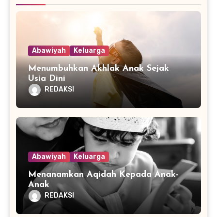
Abawiyah
Keluarga
Menumbuhkan Akhlak Anak Sejak
Usia Dini
REDAKSI
Abawiyah
Keluarga
Menanamkan Aqidah Kepada Anak-
Anak
REDAKSI