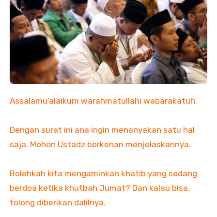
Assalamu’alaikum warahmatullahi wabarakatuh.
Dengan surat ini ana ingin menanyakan satu hal
saja. Mohon Ustadz berkenan menjelaskannya.
Bolehkah kita mengaminkan khatib yang sedang
berdoa ketika khutbah Jumat? Dan kalau bisa,
tolong diberikan dalilnya.