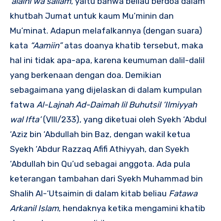
‘alaihi wa sallam
, yaitu bahwa beliau berdoa dalam
khutbah Jumat untuk kaum Mu’minin dan
Mu’minat. Adapun melafalkannya (dengan suara)
kata
“Aamiin”
atas doanya khatib tersebut, maka
hal ini tidak apa-apa, karena keumuman dalil-dalil
yang berkenaan dengan doa. Demikian
sebagaimana yang dijelaskan di dalam kumpulan
fatwa
Al-Lajnah Ad-Daimah lil Buhutsil ‘Ilmiyyah
wal Ifta’
(VIII/233), yang diketuai oleh Syekh ‘Abdul
‘Aziz bin ‘Abdullah bin Baz, dengan wakil ketua
Syekh ‘Abdur Razzaq Afifi Athiyyah, dan Syekh
‘Abdullah bin Qu’ud sebagai anggota. Ada pula
keterangan tambahan dari Syekh Muhammad bin
Shalih Al-‘Utsaimin di dalam kitab beliau
Fatawa
Arkanil Islam
, hendaknya ketika mengamini khatib