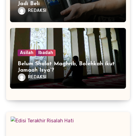
Jadi Beli
REDAKSI
Asilah
Ibadah
Belum Shalat Maghrib, Bolehkah ikut
Jamaah Isya’?
REDAKSI